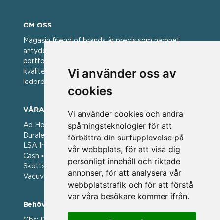
OM OSS
Magasin friend of brands är precis som namnet
antyder; en vän av varumärken. Vi har idag en stor
portfölj med välkända varumärken med hög
Vi använder oss av
kvalitet. För oss har kvalitet alltid varit ett av
ledorden och som styrt vår verksamhet.
cookies
VÅRA VARUMÄRKEN
Vi använder cookies och andra
spårningsteknologier för att
Ad Hoc ▪ Bialetti ▪ Cole & Mason ▪ Caps Me ▪
Duralex ▪ Forged ▪ G3 Ferrari ▪ Ken Hom ▪ Kilner ▪
förbättra din surfupplevelse på
LSA International ▪ Laguiole Style de Vie ▪ Mason
vår webbplats, för att visa dig
Cash ▪ Pintinox ▪ Plate-it ▪ Price and Kengsington ▪
personligt innehåll och riktade
Skottsberg ▪ Scandinavian Home ▪ Style de Vie ▪
annonser, för att analysera vår
Vacuvin ▪ Viners ▪ Zack ▪ Zyliss
webbplatstrafik och för att förstå
var våra besökare kommer ifrån.
Behöver du hjälp att beställa?