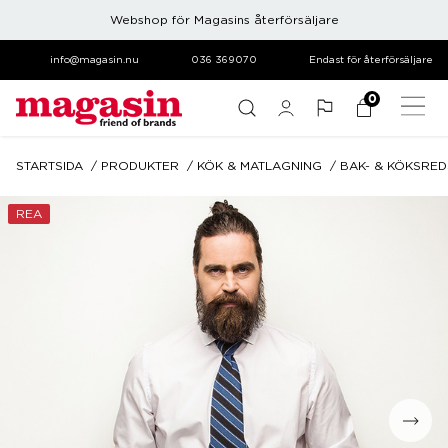
Webshop för Magasins återförsäljare
info@magasin.nu
036 369070
Endast för återförsäljare
0
STARTSIDA
PRODUKTER
KÖK & MATLAGNING
BAK- & KÖKSRE
REA