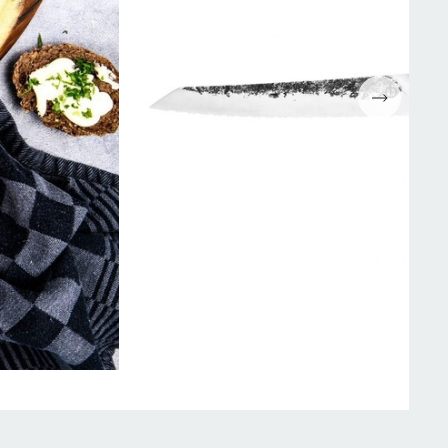
Espressomaskiner
Wokpannor
Kaffepressar
Ugnsformar
Kaffekvarn
Bakformar
g
Kaffe
Grytor
Mjölkskummare
Reservdelar