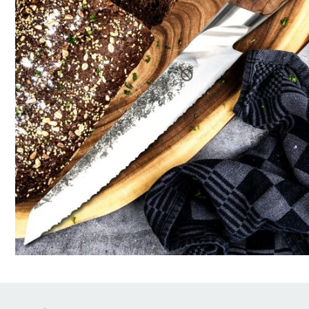
Brödrostar
Bakredskap
Elvispar
Knivar
Vattenkokare
Skärbrädor
Köksassistent
Förvaring & konserverin
Stavmixer
Salt- & Pepparkvarnar
Reservdelar
Riva, skala & dela
Vinkyl
Kökstextilier
Slevar & spadar
Timer & termometrar
VISA ALLA