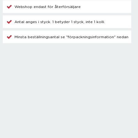
Champagnetillbehör
Webshop endast för återförsäljare
Kylare
Blanda drinkar
Antal anges i styck. 1 betyder 1 styck, inte 1 kolli.
Övrigt
Minsta beställningsantal se "förpackningsinformation" nedan