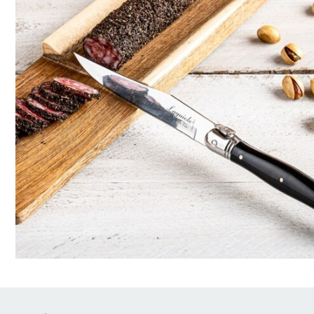
Brödrostar
Bakredskap
Elvispar
Knivar
Vattenkokare
Skärbrädor
Köksassistent
Förvaring & konserverin
Stavmixer
Salt- & Pepparkvarnar
Reservdelar
Riva, skala & dela
Vinkyl
Kökstextilier
Slevar & spadar
Timer & termometrar
VISA ALLA