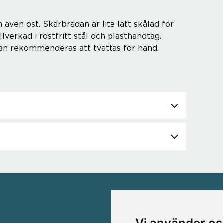
 även ost. Skärbrädan är lite lätt skålad för
llverkad i rostfritt stål och plasthandtag.
dan rekommenderas att tvättas för hand.
VÅRA VARUMÄRKEN
Vi använder os