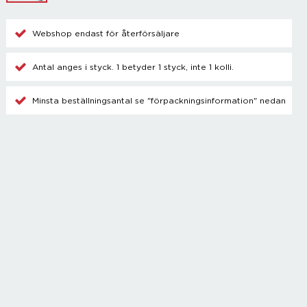
Champagnetillbehör
Kylare
Webshop endast för återförsäljare
Blanda drinkar
Övrigt
Antal anges i styck. 1 betyder 1 styck, inte 1 kolli.
Minsta beställningsantal se "förpackningsinformation" nedan