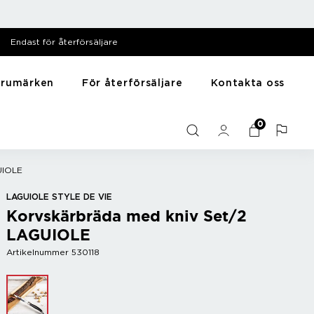
Endast för återförsäljare
arumärken
För återförsäljare
Kontakta oss
särer
Till hemmet
Y - Ö
0
Mediabank
me
Presentartiklar
Zack
Filmer
Husdjursartiklar
Zyliss
UIOLE
Bilder
Träning
Diska & tvätta
LAGUIOLE STYLE DE VIE
Korvskärbräda med kniv Set/2
Sortera
LAGUIOLE
Artikelnummer 530118
r
Bar
Vintillbehör