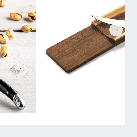
Espressomaskiner
Wokpannor
Kaffepressar
Ugnsformar
Kaffekvarn
Bakformar
g
Kaffe
Grytor
Mjölkskummare
Reservdelar