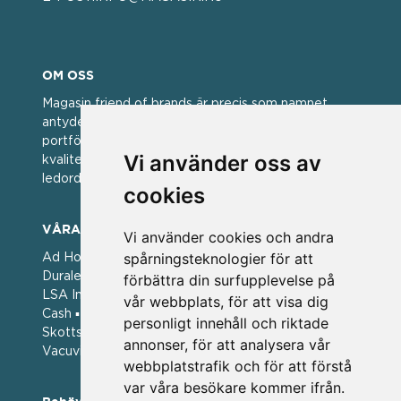
OM OSS
Magasin friend of brands är precis som namnet
antyder; en vän av varumärken. Vi har idag en stor
portfölj med välkända varumärken med hög
Vi använder oss av
kvalitet. För oss har kvalitet alltid varit ett av
ledorden och som styrt vår verksamhet.
cookies
VÅRA VARUMÄRKEN
Vi använder cookies och andra
spårningsteknologier för att
Ad Hoc ▪ Bialetti ▪ Cole & Mason ▪ Caps Me ▪
Duralex ▪ Forged ▪ G3 Ferrari ▪ Ken Hom ▪ Kilner ▪
förbättra din surfupplevelse på
LSA International ▪ Laguiole Style de Vie ▪ Mason
vår webbplats, för att visa dig
Cash ▪ Pintinox ▪ Plate-it ▪ Price and Kengsington ▪
personligt innehåll och riktade
Skottsberg ▪ Scandinavian Home ▪ Style de Vie ▪
annonser, för att analysera vår
Vacuvin ▪ Viners ▪ Zack ▪ Zyliss
webbplatstrafik och för att förstå
var våra besökare kommer ifrån.