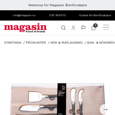
Webshop för Magasins återförsäljare
info@magasin.nu
036 369070
Endast för återförsäljare
0
STARTSIDA
PRODUKTER
KÖK & MATLAGNING
BAK- & KÖKSRE