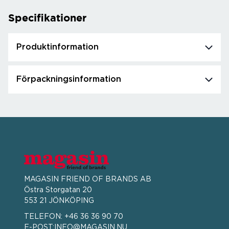
Specifikationer
Produktinformation
Förpackningsinformation
MAGASIN FRIEND OF BRANDS AB
Östra Storgatan 20
553 21 JÖNKÖPING
TELEFON:
+46 36 36 90 70
E-POST:
INFO@MAGASIN.NU