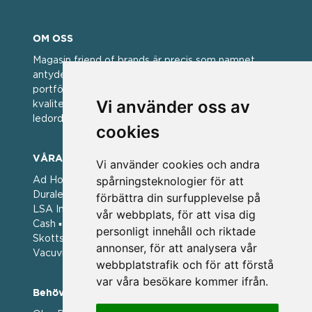
OM OSS
Magasin friend of brands är precis som namnet
antyder; en vän av varumärken. Vi har idag en stor
portfölj med välkända varumärken med hög
Vi använder oss av
kvalitet. För oss har kvalitet alltid varit ett av
ledorden och som styrt vår verksamhet.
cookies
VÅRA VARUMÄRKEN
Vi använder cookies och andra
spårningsteknologier för att
Ad Hoc ▪ Bialetti ▪ Cole & Mason ▪ Caps Me ▪
Duralex ▪ Forged ▪ G3 Ferrari ▪ Ken Hom ▪ Kilner ▪
förbättra din surfupplevelse på
LSA International ▪ Laguiole Style de Vie ▪ Mason
vår webbplats, för att visa dig
Cash ▪ Pintinox ▪ Plate-it ▪ Price and Kengsington ▪
personligt innehåll och riktade
Skottsberg ▪ Scandinavian Home ▪ Style de Vie ▪
annonser, för att analysera vår
Vacuvin ▪ Viners ▪ Zack ▪ Zyliss
webbplatstrafik och för att förstå
var våra besökare kommer ifrån.
Behöver du hjälp att beställa?