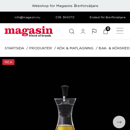
Webshop för Magasins återförsäljare
info@magasin.nu
036 369070
Endast för återförsäljare
0
STARTSIDA
PRODUKTER
KÖK & MATLAGNING
BAK- & KÖKSRE
REA