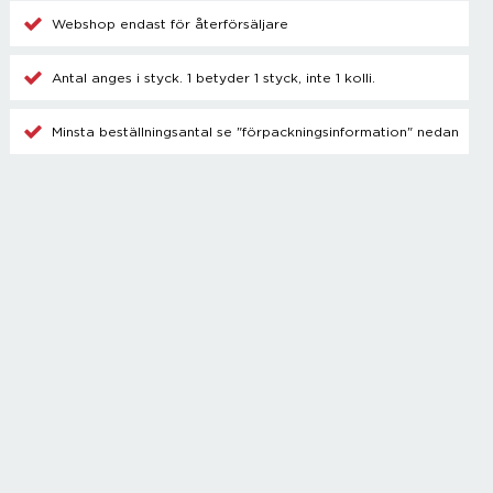
Champagnetillbehör
Webshop endast för återförsäljare
Kylare
Blanda drinkar
Antal anges i styck. 1 betyder 1 styck, inte 1 kolli.
Övrigt
Minsta beställningsantal se "förpackningsinformation" nedan