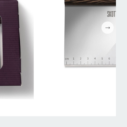
Espressomaskiner
Wokpannor
Kaffepressar
Ugnsformar
Kaffekvarn
Bakformar
g
Kaffe
Grytor
Mjölkskummare
Reservdelar