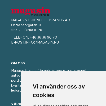
MAGASIN FRIEND OF BRANDS AB
Östra Storgatan 20
553 21 JÖNKÖPING
TELEFON:
+46 36 36 90 70
E-POST:
INFO@MAGASIN.NU
OM OSS
Magasin friend of brands är precis som namnet
antyder; en vän av varumärken. Vi har idag en stor
portfölj med välkända varumärken med hög
Vi använder oss av
kvalitet. För oss har kvalitet alltid varit ett av
ledorden och som styrt vår verksamhet.
cookies
VÅRA VARUMÄRKEN