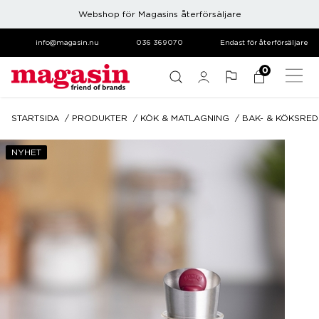
Webshop för Magasins återförsäljare
info@magasin.nu
036 369070
Endast för återförsäljare
0
STARTSIDA
PRODUKTER
KÖK & MATLAGNING
BAK- & KÖKSRE
NYHET