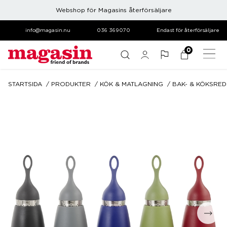
Webshop för Magasins återförsäljare
info@magasin.nu
036 369070
Endast för återförsäljare
0
STARTSIDA
PRODUKTER
KÖK & MATLAGNING
BAK- & KÖKSRE