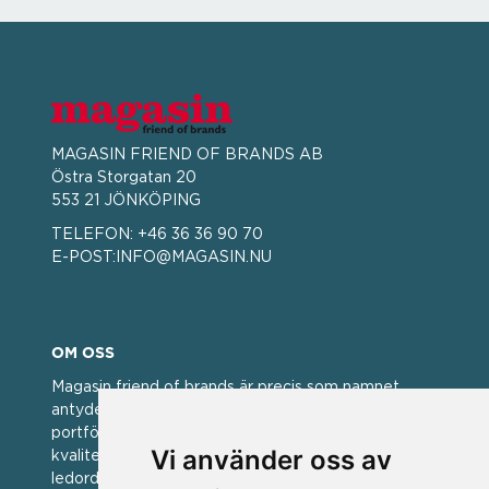
MAGASIN FRIEND OF BRANDS AB
Östra Storgatan 20
553 21 JÖNKÖPING
TELEFON:
+46 36 36 90 70
E-POST:
INFO@MAGASIN.NU
OM OSS
Magasin friend of brands är precis som namnet
antyder; en vän av varumärken. Vi har idag en stor
portfölj med välkända varumärken med hög
Vi använder oss av
kvalitet. För oss har kvalitet alltid varit ett av
ledorden och som styrt vår verksamhet.