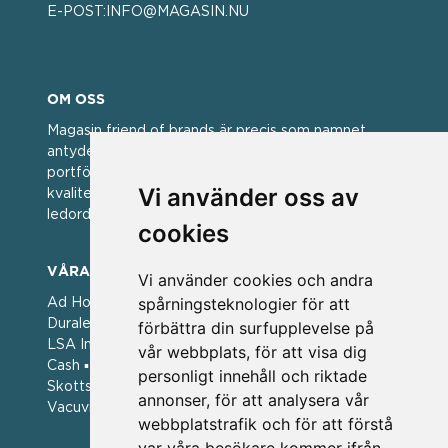
E-POST:
INFO@MAGASIN.NU
OM OSS
Magasin friend of brands är precis som namnet
antyder; en vän av varumärken. Vi har idag en stor
portfölj med välkända varumärken med hög
Vi använder oss av
kvalitet. För oss har kvalitet alltid varit ett av
ledorden och som styrt vår verksamhet.
cookies
VÅRA VARUMÄRKEN
Vi använder cookies och andra
spårningsteknologier för att
Ad Hoc ▪ Bialetti ▪ Cole & Mason ▪ Caps Me ▪
Duralex ▪ Forged ▪ G3 Ferrari ▪ Ken Hom ▪ Kilner ▪
förbättra din surfupplevelse på
LSA International ▪ Laguiole Style de Vie ▪ Mason
vår webbplats, för att visa dig
Cash ▪ Pintinox ▪ Plate-it ▪ Price and Kengsington ▪
personligt innehåll och riktade
Skottsberg ▪ Scandinavian Home ▪ Style de Vie ▪
annonser, för att analysera vår
Vacuvin ▪ Viners ▪ Zack ▪ Zyliss
webbplatstrafik och för att förstå