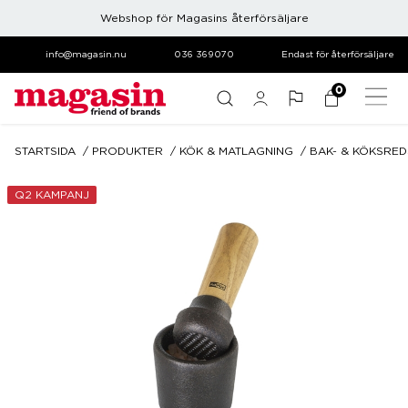
Webshop för Magasins återförsäljare
info@magasin.nu
036 369070
Endast för återförsäljare
0
STARTSIDA
PRODUKTER
KÖK & MATLAGNING
BAK- & KÖKSRE
Q2 KAMPANJ