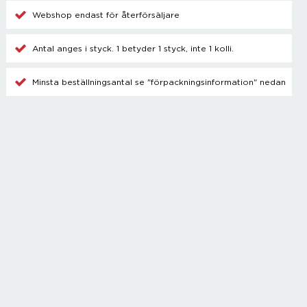
Champagnetillbehör
Webshop endast för återförsäljare
Kylare
Blanda drinkar
Antal anges i styck. 1 betyder 1 styck, inte 1 kolli.
Övrigt
Minsta beställningsantal se "förpackningsinformation" nedan