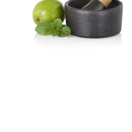
Brödrostar
Bakredskap
Elvispar
Knivar
Vattenkokare
Skärbrädor
Köksassistent
Förvaring & konserverin
Stavmixer
Salt- & Pepparkvarnar
Reservdelar
Riva, skala & dela
Vinkyl
Kökstextilier
Slevar & spadar
Timer & termometrar
VISA ALLA