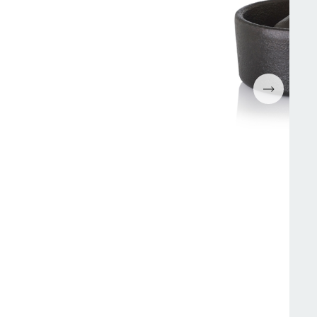
Espressomaskiner
Wokpannor
Kaffepressar
Ugnsformar
Kaffekvarn
Bakformar
g
Kaffe
Grytor
Mjölkskummare
Reservdelar