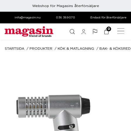
Webshop för Magasins återförsäljare
info@magasin.nu
036 369070
Endast för återförsäljare
0
STARTSIDA
PRODUKTER
KÖK & MATLAGNING
BAK- & KÖKSRE