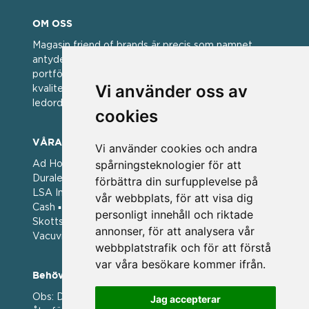
OM OSS
Magasin friend of brands är precis som namnet
antyder; en vän av varumärken. Vi har idag en stor
portfölj med välkända varumärken med hög
Vi använder oss av
kvalitet. För oss har kvalitet alltid varit ett av
ledorden och som styrt vår verksamhet.
cookies
VÅRA VARUMÄRKEN
Vi använder cookies och andra
spårningsteknologier för att
Ad Hoc ▪ Bialetti ▪ Cole & Mason ▪ Caps Me ▪
Duralex ▪ Forged ▪ G3 Ferrari ▪ Ken Hom ▪ Kilner ▪
förbättra din surfupplevelse på
LSA International ▪ Laguiole Style de Vie ▪ Mason
vår webbplats, för att visa dig
Cash ▪ Pintinox ▪ Plate-it ▪ Price and Kengsington ▪
personligt innehåll och riktade
Skottsberg ▪ Scandinavian Home ▪ Style de Vie ▪
annonser, för att analysera vår
Vacuvin ▪ Viners ▪ Zack ▪ Zyliss
webbplatstrafik och för att förstå
var våra besökare kommer ifrån.
Behöver du hjälp att beställa?
Obs: Detta är en webshop enbart för våra
Jag accepterar