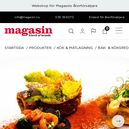
Webshop för Magasins återförsäljare
info@magasin.nu
036 369070
Endast för återförsäljare
0
STARTSIDA
PRODUKTER
KÖK & MATLAGNING
BAK- & KÖKSRE