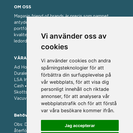
OM OSS
Magasin friend of brands är precis som namnet
antyder; en vän av varumärken. Vi har idag en stor
portfölj med välkända varumärken med hög
Vi använder oss av
kvalitet. För oss har kvalitet alltid varit ett av
ledorden och som styrt vår verksamhet.
cookies
VÅRA VARUMÄRKEN
Vi använder cookies och andra
spårningsteknologier för att
Ad Hoc ▪ Bialetti ▪ Cole & Mason ▪ Caps Me ▪
Duralex ▪ Forged ▪ G3 Ferrari ▪ Ken Hom ▪ Kilner ▪
förbättra din surfupplevelse på
LSA International ▪ Laguiole Style de Vie ▪ Mason
vår webbplats, för att visa dig
Cash ▪ Pintinox ▪ Plate-it ▪ Price and Kengsington ▪
personligt innehåll och riktade
Skottsberg ▪ Scandinavian Home ▪ Style de Vie ▪
annonser, för att analysera vår
Vacuvin ▪ Viners ▪ Zack ▪ Zyliss
webbplatstrafik och för att förstå
var våra besökare kommer ifrån.
Behöver du hjälp att beställa?
Obs: Detta är en webshop enbart för våra
Jag accepterar
återförsäljare.