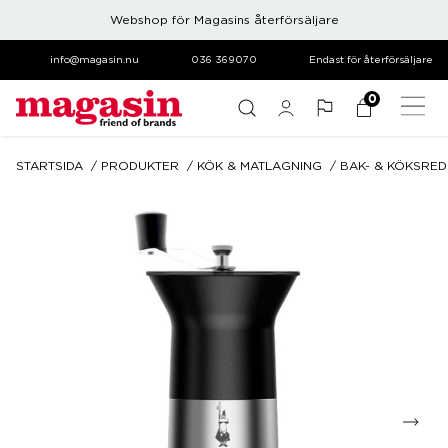
Webshop för Magasins återförsäljare
info@magasin.nu
036 369070
Endast för återförsäljare
0
STARTSIDA
PRODUKTER
KÖK & MATLAGNING
BAK- & KÖKSRE