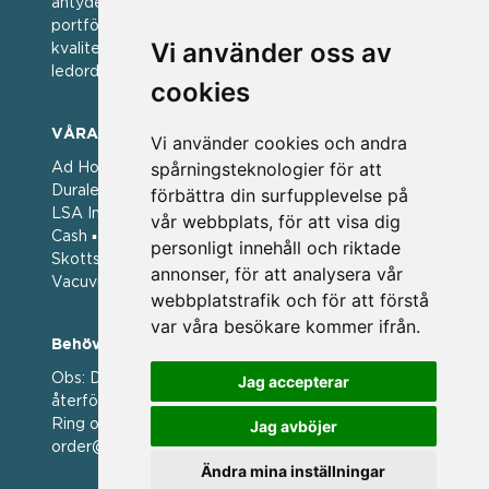
antyder; en vän av varumärken. Vi har idag en stor
portfölj med välkända varumärken med hög
Vi använder oss av
kvalitet. För oss har kvalitet alltid varit ett av
ledorden och som styrt vår verksamhet.
cookies
VÅRA VARUMÄRKEN
Vi använder cookies och andra
spårningsteknologier för att
Ad Hoc ▪ Bialetti ▪ Cole & Mason ▪ Caps Me ▪
Duralex ▪ Forged ▪ G3 Ferrari ▪ Ken Hom ▪ Kilner ▪
förbättra din surfupplevelse på
LSA International ▪ Laguiole Style de Vie ▪ Mason
vår webbplats, för att visa dig
Cash ▪ Pintinox ▪ Plate-it ▪ Price and Kengsington ▪
personligt innehåll och riktade
Skottsberg ▪ Scandinavian Home ▪ Style de Vie ▪
annonser, för att analysera vår
Vacuvin ▪ Viners ▪ Zack ▪ Zyliss
webbplatstrafik och för att förstå
var våra besökare kommer ifrån.
Behöver du hjälp att beställa?
Obs: Detta är en webshop enbart för våra
Jag accepterar
återförsäljare.
Ring oss på 036 369070 eller mejla till oss på
Jag avböjer
order@magasin.nu
Ändra mina inställningar