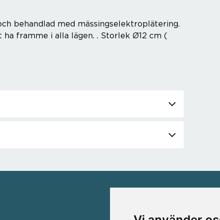
ål och behandlad med mässingselektroplätering.
t ha framme i alla lägen. . Storlek Ø12 cm (
VÅRA VARUMÄRKEN
Vi använder os