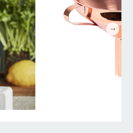
Espressomaskiner
Wokpannor
Kaffepressar
Ugnsformar
Kaffekvarn
Bakformar
g
Kaffe
Grytor
Mjölkskummare
Reservdelar