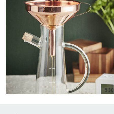
Brödrostar
Bakredskap
Elvispar
Knivar
Vattenkokare
Skärbrädor
Köksassistent
Förvaring & konserverin
Stavmixer
Salt- & Pepparkvarnar
Reservdelar
Riva, skala & dela
Vinkyl
Kökstextilier
Slevar & spadar
Timer & termometrar
VISA ALLA