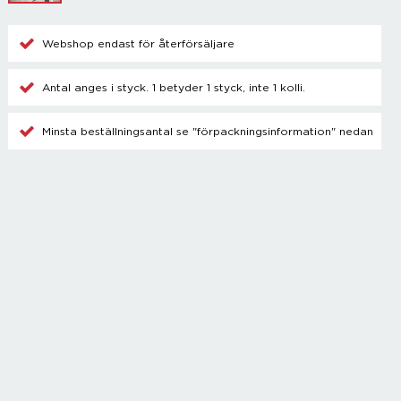
Champagnetillbehör
Kylare
Webshop endast för återförsäljare
Blanda drinkar
Övrigt
Antal anges i styck. 1 betyder 1 styck, inte 1 kolli.
Minsta beställningsantal se "förpackningsinformation" nedan