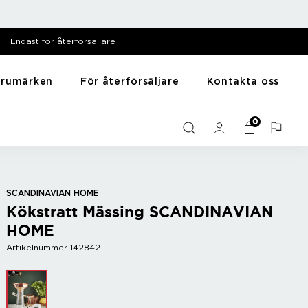
Endast för återförsäljare
arumärken
För återförsäljare
Kontakta oss
särer
Till hemmet
Y - Ö
0
Mediabank
me
Presentartiklar
Zack
Filmer
Husdjursartiklar
Zyliss
Bilder
Träning
Diska & tvätta
SCANDINAVIAN HOME
Kökstratt Mässing SCANDINAVIAN
Sortera
HOME
Artikelnummer 142842
r
Bar
Vintillbehör