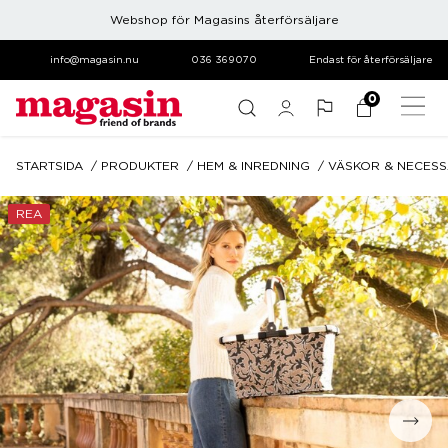
Webshop för Magasins återförsäljare
info@magasin.nu
036 369070
Endast för återförsäljare
0
STARTSIDA
PRODUKTER
HEM & INREDNING
VÄSKOR & NECES
REA