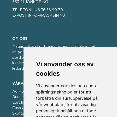
553 21 JÖNKÖPING
TELEFON:
+46 36 36 90 70
E-POST:
INFO@MAGASIN.NU
OM OSS
Magasin friend of brands är precis som namnet
antyder; en vän av varumärken. Vi har idag en stor
portfölj med välkända varumärken med hög
Vi använder oss av
kvalitet. För oss har kvalitet alltid varit ett av
ledorden och som styrt vår verksamhet.
cookies
VÅRA VARUMÄRKEN
Vi använder cookies och andra
spårningsteknologier för att
Ad Hoc ▪ Bialetti ▪ Cole & Mason ▪ Caps Me ▪
Duralex ▪ Forged ▪ G3 Ferrari ▪ Ken Hom ▪ Kilner ▪
förbättra din surfupplevelse på
LSA International ▪ Laguiole Style de Vie ▪ Mason
vår webbplats, för att visa dig
Cash ▪ Pintinox ▪ Plate-it ▪ Price and Kengsington ▪
personligt innehåll och riktade
Skottsberg ▪ Scandinavian Home ▪ Style de Vie ▪