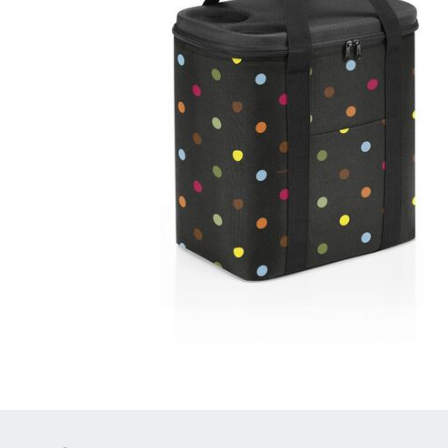
Brödrostar
Bakredskap
Elvispar
Knivar
Vattenkokare
Skärbrädor
Köksassistent
Förvaring & konserverin
Stavmixer
Salt- & Pepparkvarnar
Reservdelar
Riva, skala & dela
Vinkyl
Kökstextilier
Slevar & spadar
Timer & termometrar
VISA ALLA