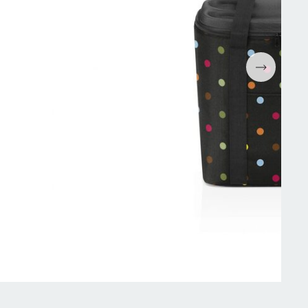
Espressomaskiner
Wokpannor
Kaffepressar
Ugnsformar
Kaffekvarn
Bakformar
g
Kaffe
Grytor
Mjölkskummare
Reservdelar