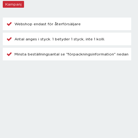
Champagnetillbehör
Kampanj
Kylare
Blanda drinkar
Övrigt
Webshop endast för återförsäljare
Antal anges i styck. 1 betyder 1 styck, inte 1 kolli.
Minsta beställningsantal se "förpackningsinformation" nedan