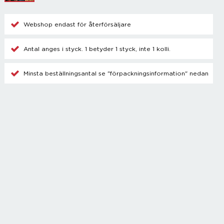
Champagnetillbehör
Kylare
Webshop endast för återförsäljare
Blanda drinkar
Övrigt
Antal anges i styck. 1 betyder 1 styck, inte 1 kolli.
Minsta beställningsantal se "förpackningsinformation" nedan