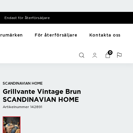
Endast för återförsäljare
arumärken
För återförsäljare
Kontakta oss
särer
Till hemmet
Y - Ö
0
Mediabank
me
Presentartiklar
Zack
Filmer
Husdjursartiklar
Zyliss
Bilder
Träning
Diska & tvätta
SCANDINAVIAN HOME
Grillvante Vintage Brun
Sortera
SCANDINAVIAN HOME
Artikelnummer 142891
r
Bar
Vintillbehör