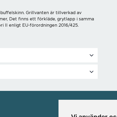
uffelskinn. Grillvanten är tillverkad av
er, Det finns ett förkläde, grytlapp i samma
ori II enligt EU-förordningen 2016/425.
VÅRA VARUMÄRKEN
Vi använder os