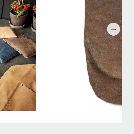
Espressomaskiner
Wokpannor
Kaffepressar
Ugnsformar
Kaffekvarn
Bakformar
g
Kaffe
Grytor
Mjölkskummare
Reservdelar