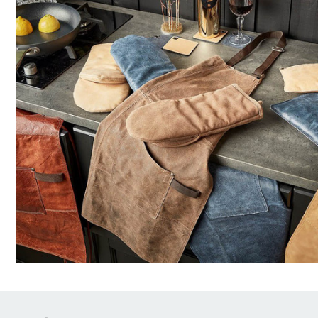
Brödrostar
Bakredskap
Elvispar
Knivar
Vattenkokare
Skärbrädor
Köksassistent
Förvaring & konserverin
Stavmixer
Salt- & Pepparkvarnar
Reservdelar
Riva, skala & dela
Vinkyl
Kökstextilier
Slevar & spadar
Timer & termometrar
VISA ALLA