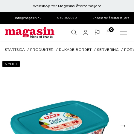
Webshop för Magasins återförsäljare
info@magasin.nu
036 369070
Endast för återförsäljare
0
STARTSIDA
PRODUKTER
DUKADE BORDET
SERVERING
FÖR
NYHET