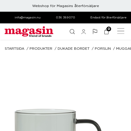
Webshop för Magasins återförsäljare
info@magasin.nu
036 369070
Endast för återförsäljare
0
STARTSIDA
PRODUKTER
DUKADE BORDET
PORSLIN
MUGGAR