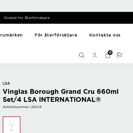
Endast för återförsäljare
arumärken
För återförsäljare
Kontakta oss
särer
Till hemmet
Y - Ö
0
Mediabank
me
Presentartiklar
Zack
Filmer
Husdjursartiklar
Zyliss
Bilder
Träning
Diska & tvätta
LSA
Vinglas Borough Grand Cru 660ml
Sortera
Set/4 LSA INTERNATIONAL®
Artikelnummer LBG14
r
Bar
Vintillbehör