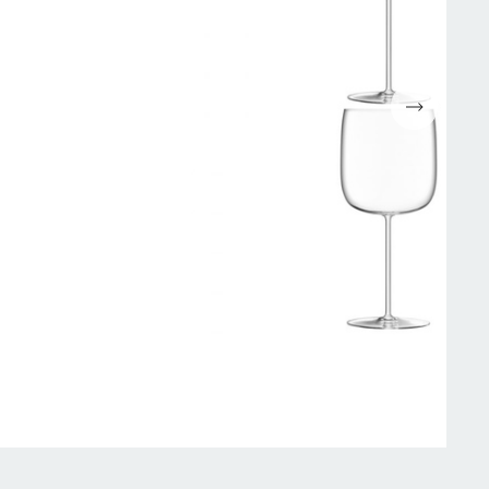
Espressomaskiner
Wokpannor
Kaffepressar
Ugnsformar
Kaffekvarn
Bakformar
g
Kaffe
Grytor
Mjölkskummare
Reservdelar