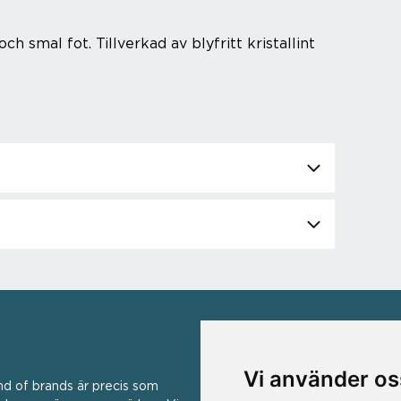
 smal fot. Tillverkad av blyfritt kristallint
VÅRA VARUMÄRKEN
Vi använder os
nd of brands är precis som
Ad Hoc ▪ Bialetti ▪ Cole & Mas