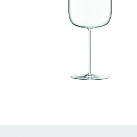
Brödrostar
Bakredskap
Elvispar
Knivar
Vattenkokare
Skärbrädor
Köksassistent
Förvaring & konserverin
Stavmixer
Salt- & Pepparkvarnar
Reservdelar
Riva, skala & dela
Vinkyl
Kökstextilier
Slevar & spadar
Timer & termometrar
VISA ALLA