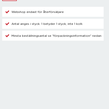
Champagnetillbehör
Kylare
Webshop endast för återförsäljare
Blanda drinkar
Övrigt
Antal anges i styck. 1 betyder 1 styck, inte 1 kolli.
Minsta beställningsantal se "förpackningsinformation" nedan