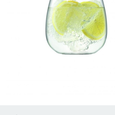
Brödrostar
Bakredskap
Elvispar
Knivar
Vattenkokare
Skärbrädor
Köksassistent
Förvaring & konserverin
Stavmixer
Salt- & Pepparkvarnar
Reservdelar
Riva, skala & dela
Vinkyl
Kökstextilier
Slevar & spadar
Timer & termometrar
VISA ALLA