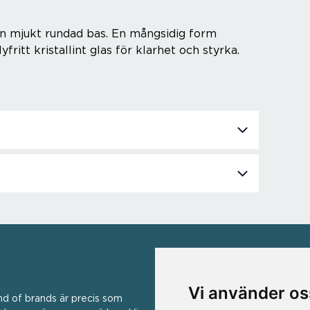
en mjukt rundad bas. En mångsidig form
yfritt kristallint glas för klarhet och styrka.
VÅRA VARUMÄRKEN
Vi använder os
nd of brands är precis som
Ad Hoc ▪ Bialetti ▪ Cole & Mas