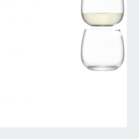
Espressomaskiner
Wokpannor
Kaffepressar
Ugnsformar
Kaffekvarn
Bakformar
g
Kaffe
Grytor
Mjölkskummare
Reservdelar