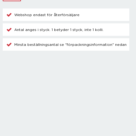
Champagnetillbehör
Kylare
Webshop endast för återförsäljare
Blanda drinkar
Övrigt
Antal anges i styck. 1 betyder 1 styck, inte 1 kolli.
Minsta beställningsantal se "förpackningsinformation" nedan