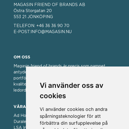
MAGASIN FRIEND OF BRANDS AB
Östra Storgatan 20
553 21 JÖNKÖPING
TELEFON:
+46 36 36 90 70
E-POST:
INFO@MAGASIN.NU
OM OSS
Magasin friend of brands är precis som namnet
antyder; en vän av varumärken. Vi har idag en stor
portfölj med välkända varumärken med hög
Vi använder oss av
kvalitet. För oss har kvalitet alltid varit ett av
ledorden och som styrt vår verksamhet.
cookies
VÅRA VARUMÄRKEN
Vi använder cookies och andra
spårningsteknologier för att
Ad Hoc ▪ Bialetti ▪ Cole & Mason ▪ Caps Me ▪
Duralex ▪ Forged ▪ G3 Ferrari ▪ Ken Hom ▪ Kilner ▪
förbättra din surfupplevelse på
LSA International ▪ Laguiole Style de Vie ▪ Mason