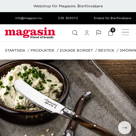
Webshop för Magasins återförsäljare
info@magasin.nu
036 369070
Endast för återförsäljare
0
STARTSIDA
PRODUKTER
DUKADE BORDET
BESTICK
SMÖRKN