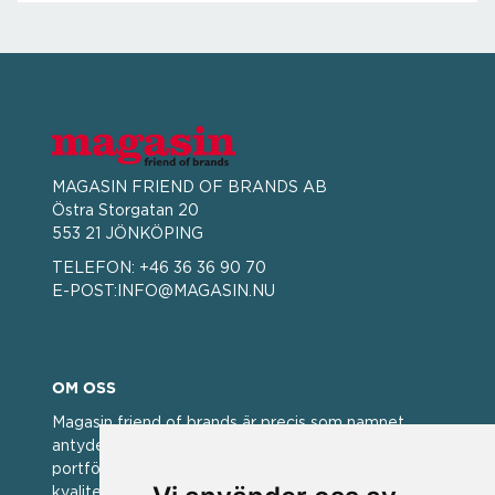
MAGASIN FRIEND OF BRANDS AB
Östra Storgatan 20
553 21 JÖNKÖPING
TELEFON:
+46 36 36 90 70
E-POST:
INFO@MAGASIN.NU
OM OSS
Magasin friend of brands är precis som namnet
antyder; en vän av varumärken. Vi har idag en stor
portfölj med välkända varumärken med hög
kvalitet. För oss har kvalitet alltid varit ett av