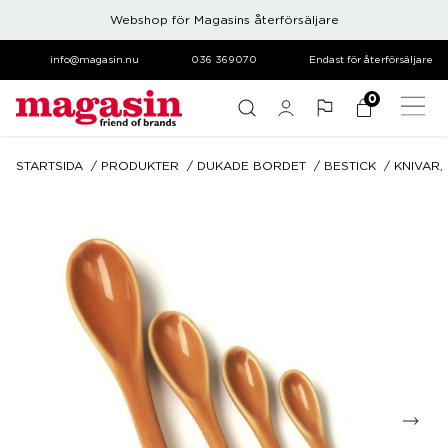
Webshop för Magasins återförsäljare
info@magasin.nu
036 369070
Endast för återförsäljare
0
STARTSIDA
PRODUKTER
DUKADE BORDET
BESTICK
KNIVAR,