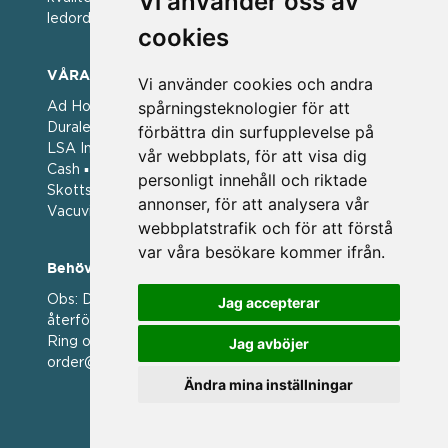
Vi använder oss av
ledorden och som styrt vår verksamhet.
cookies
VÅRA VARUMÄRKEN
Vi använder cookies och andra
spårningsteknologier för att
Ad Hoc ▪ Bialetti ▪ Cole & Mason ▪ Caps Me ▪
Duralex ▪ Forged ▪ G3 Ferrari ▪ Ken Hom ▪ Kilner ▪
förbättra din surfupplevelse på
LSA International ▪ Laguiole Style de Vie ▪ Mason
vår webbplats, för att visa dig
Cash ▪ Pintinox ▪ Plate-it ▪ Price and Kengsington ▪
personligt innehåll och riktade
Skottsberg ▪ Scandinavian Home ▪ Style de Vie ▪
annonser, för att analysera vår
Vacuvin ▪ Viners ▪ Zack ▪ Zyliss
webbplatstrafik och för att förstå
var våra besökare kommer ifrån.
Behöver du hjälp att beställa?
Obs: Detta är en webshop enbart för våra
Jag accepterar
återförsäljare.
Ring oss på 036 369070 eller mejla till oss på
Jag avböjer
order@magasin.nu
Ändra mina inställningar