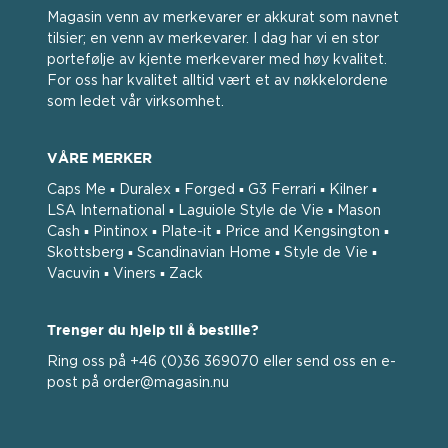
Magasin venn av merkevarer er akkurat som navnet
tilsier; en venn av merkevarer. I dag har vi en stor
portefølje av kjente merkevarer med høy kvalitet.
For oss har kvalitet alltid vært et av nøkkelordene
som ledet vår virksomhet.
VÅRE MERKER
Caps Me ▪ Duralex ▪ Forged ▪ G3 Ferrari ▪ Kilner ▪
LSA International ▪ Laguiole Style de Vie ▪ Mason
Cash ▪ Pintinox ▪ Plate-it ▪ Price and Kengsington ▪
Skottsberg ▪ Scandinavian Home ▪ Style de Vie ▪
Vacuvin ▪ Viners ▪ Zack
Trenger du hjelp til å bestille?
Ring oss på +46 (0)36 369070 eller send oss ​​en e-
post på order@magasin.nu