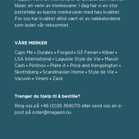
tilsier; en venn av merkevarer. I dag har vi en stor
portefølje av kjente merkevarer med høy kvalitet.
For oss har kvalitet alltid vært et av nøkkelordene
som ledet vår virksomhet.
VÅRE MERKER
Caps Me ▪ Duralex ▪ Forged ▪ G3 Ferrari ▪ Kilner ▪
LSA International ▪ Laguiole Style de Vie ▪ Mason
Cash ▪ Pintinox ▪ Plate-it ▪ Price and Kengsington ▪
Skottsberg ▪ Scandinavian Home ▪ Style de Vie ▪
Vacuvin ▪ Viners ▪ Zack
Trenger du hjelp til å bestille?
Ring oss på +46 (0)36 369070 eller send oss ​​en e-
post på order@magasin.nu