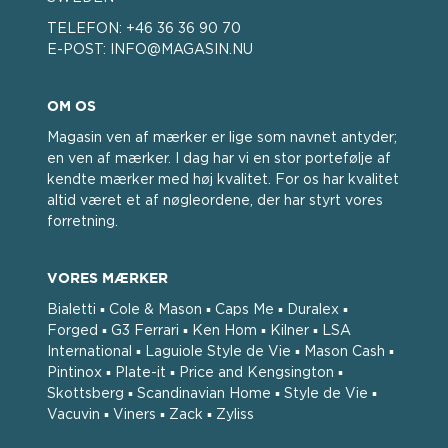
TELEFON:
+46 36 36 90 70
E-POST:
INFO@MAGASIN.NU
OM OS
Magasin ven af ​​mærker er lige som navnet antyder;
en ven af ​​mærker. I dag har vi en stor portefølje af
kendte mærker med høj kvalitet. For os har kvalitet
altid været et af nøgleordene, der har styrt vores
forretning.
VORES MÆRKER
Bialetti ▪ Cole & Mason ▪ Caps Me ▪ Duralex ▪
Forged ▪ G3 Ferrari ▪ Ken Hom ▪ Kilner ▪ LSA
International ▪ Laguiole Style de Vie ▪ Mason Cash ▪
Pintinox ▪ Plate-it ▪ Price and Kengsington ▪
Skottsberg ▪ Scandinavian Home ▪ Style de Vie ▪
Vacuvin ▪ Viners ▪ Zack ▪ Zyliss