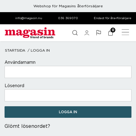
Webshop för Magasins återförsäljare
info@magasin.nu
036 369070
Endast för återförsäljare
0
STARTSIDA
LOGGA IN
login.form.title
Användarnamn
Lösenord
Glömt lösenordet?