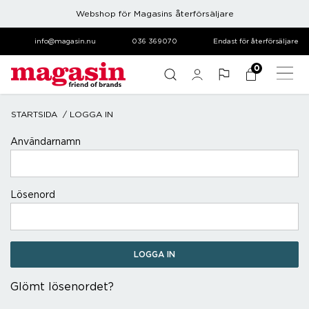
Webshop för Magasins återförsäljare
info@magasin.nu
036 369070
Endast för återförsäljare
0
STARTSIDA
LOGGA IN
login.form.title
Användarnamn
Lösenord
Glömt lösenordet?