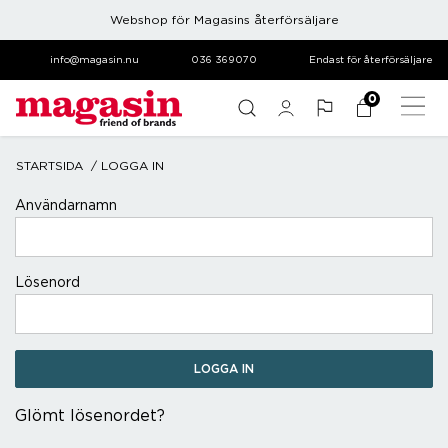
Webshop för Magasins återförsäljare
info@magasin.nu
036 369070
Endast för återförsäljare
0
STARTSIDA
LOGGA IN
login.form.title
Användarnamn
Lösenord
Glömt lösenordet?